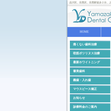
品川区、目黒区、目黒駅徒歩２分、上大
HOME
痛くない歯科治療
咬筋ボツリヌス治療
最新ホワイトニング
審美歯科
義歯・入れ歯
マウスピース矯正
お知らせ
診療料金のご案内