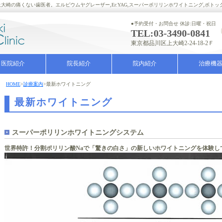
崎の痛くない歯医者。エルビウムヤグレーザー,Er:YAG,スーパーポリリンホワイトニング,ボトッ
●予約受付・お問合せ 休診:日曜・祝日
TEL:03-3490-0841
東京都品川区上大崎2-24-18-2Ｆ
医院紹介
院長紹介
院内紹介
治療機
HOME
>
診療案内
>
最新ホワイトニング
最新ホワイトニング
スーパーポリリンホワイトニングシステム
世界特許！分割ポリリン酸Naで「驚きの白さ」の新しいホワイトニングを体験し